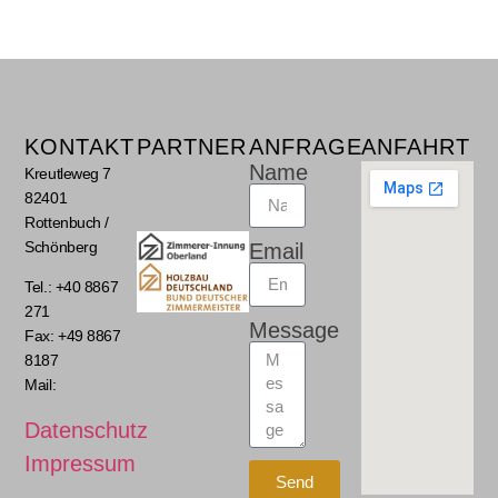
KONTAKT
PARTNER
ANFRAGE
ANFAHRT
Name
Kreutleweg 7
82401
Rottenbuch /
Schönberg
Email
Tel.: +40 8867
271
Message
Fax: +49 8867
8187
Mail:
Datenschutz
Impressum
Send