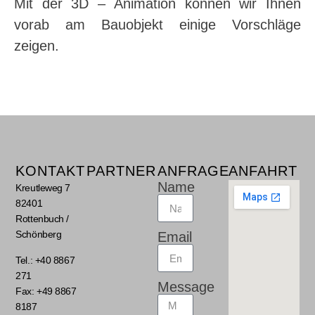
Mit der 3D – Animation können wir Ihnen
vorab am Bauobjekt einige Vorschläge
zeigen.
KONTAKT
PARTNER
ANFRAGE
ANFAHRT
Name
Kreutleweg 7
82401
Rottenbuch /
Schönberg
Email
Tel.: +40 8867
271
Message
Fax: +49 8867
8187