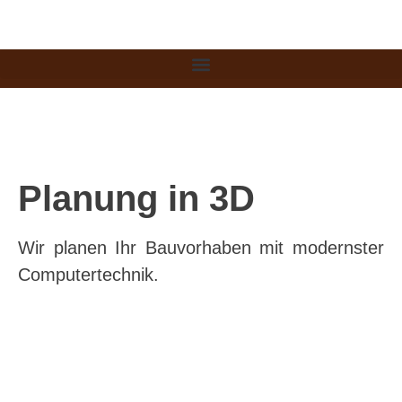
Wohnhaus mit Wintergarten
Wohnhaus mit Dachgaube
Wohnhaus mit Widerkehr
Wohnhaus mit Balkone
Wohnhaus mit Carport
Maschinenhalle
Holzhütte
Pavillon
Planung in 3D
Wir planen Ihr Bauvorhaben mit modernster
Computertechnik.