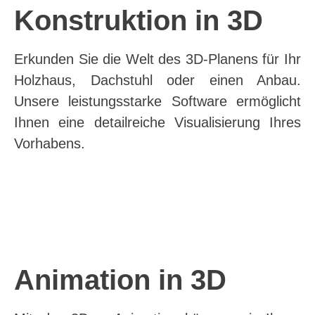
Konstruktion in 3D
Erkunden Sie die Welt des 3D-Planens für Ihr
Holzhaus, Dachstuhl oder einen Anbau.
Unsere leistungsstarke Software ermöglicht
Ihnen eine detailreiche Visualisierung Ihres
Vorhabens.
Dachstuhl mit Widerkehr und
Walmdach mir Rund- und
Mansardwalmdach mit
Sichtdachstuhl für Mehrfamilienhaus
Wohnhaus mit Widerkehranbauten
Sparrendach und Pfettendach
Lagerhalle mit Stahl und Holz
Walmdach mit Gauben
Walmdach mit Anbau
Kegelbahnhütte
Maschinenhalle
Carport
Schleppdachgauben
Schleppdachgauben
schrägen Giebeln
Zufriedener Bauherr
Vorschlag 1
Vorschlag 2
Bauobjekt
Animation in 3D